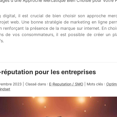
ages d'une Approche Mercatique Bien Choisie pour Votre 
igital, il est crucial de bien choisir son approche mer
ojet web. Une bonne stratégie de marketing en ligne perme
n renforçant la présence de la marque sur internet. En ch
ns de vos consommateurs, il est possible de créer un pl
fs.
-réputation pour les entreprises
vembre 2023
| Classé dans :
E-Reputation / SMO
| Mots clés :
Optimi
indset